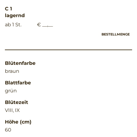
C 1
lagernd
ab 1 St.
€ __,__
BESTELLMENGE
Blütenfarbe
braun
Blattfarbe
grün
Blütezeit
VIII, IX
Höhe (cm)
60