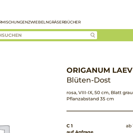
R
MISCHUNGEN
ZWIEBELN
GRÄSER
BÜCHER
ORIGANUM LAEV
Blüten-Dost
rosa, VIII-IX, 50 cm, Blatt gra
Pflanzabstand 35 cm
C 1
ab 
auf Anfrage