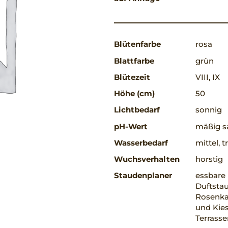
Blütenfarbe
rosa
Blattfarbe
grün
Blütezeit
VIII, IX
Höhe (cm)
50
Lichtbedarf
sonnig
pH-Wert
mäßig sa
Wasserbedarf
mittel, 
Wuchsverhalten
horstig
Staudenplaner
essbare 
Duftstau
Rosenkav
und Kies
Terrass