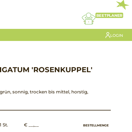
NEU
BEETPLANER
LOGIN
IGATUM 'ROSENKUPPEL'
ugrün, sonnig, trocken bis mittel, horstig,
1 St.
€ __,__
BESTELLMENGE