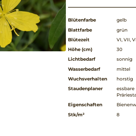
Blütenfarbe
gelb
Blattfarbe
grün
Blütezeit
VI, VII, V
Höhe (cm)
30
Lichtbedarf
sonnig
Wasserbedarf
mittel
Wuchsverhalten
horstig
Staudenplaner
essbare 
Präriest
Eigenschaften
Bienenwe
Stk/m²
8