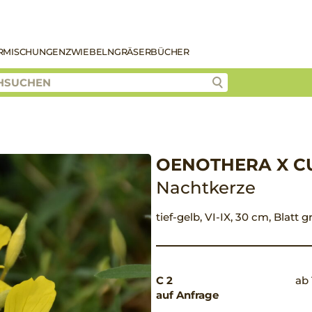
R
MISCHUNGEN
ZWIEBELN
GRÄSER
BÜCHER
OENOTHERA X CU
Nachtkerze
tief-gelb, VI-IX, 30 cm, Blatt
C 2
ab 
auf Anfrage