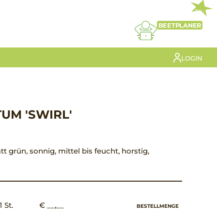
NEU
BEETPLANER
LOGIN
UM 'SWIRL'
att grün, sonnig, mittel bis feucht, horstig,
1 St.
€ __,__
BESTELLMENGE