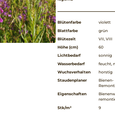
Blütenfarbe
violett
Blattfarbe
grün
Blütezeit
VII, VIII
Höhe (cm)
60
Lichtbedarf
sonnig
Wasserbedarf
feucht, 
Wuchsverhalten
horstig
Staudenplaner
Bienen-
Remonti
Eigenschaften
Bienenw
remontie
Stk/m²
9