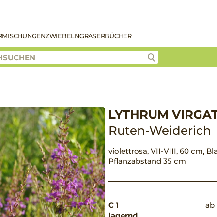
R
MISCHUNGEN
ZWIEBELN
GRÄSER
BÜCHER
LYTHRUM VIRGAT
Ruten-Weiderich
violettrosa, VII-VIII, 60 cm, Bl
Pflanzabstand 35 cm
C 1
ab 
lagernd