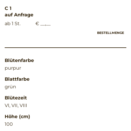
C 1
auf Anfrage
ab 1 St.
€ __,__
BESTELLMENGE
Blütenfarbe
purpur
Blattfarbe
grün
Blütezeit
VI, VII, VIII
Höhe (cm)
100