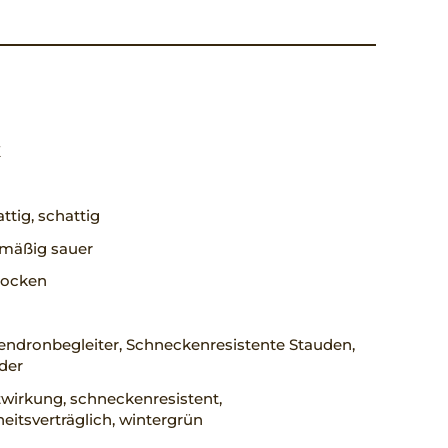
X
ttig, schattig
, mäßig sauer
trocken
ndronbegleiter, Schneckenresistente Stauden,
der
wirkung, schneckenresistent,
eitsverträglich, wintergrün