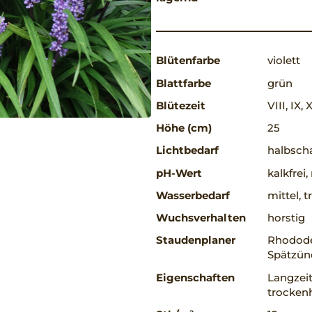
Blütenfarbe
violett
Blattfarbe
grün
Blütezeit
VIII, IX, 
Höhe (cm)
25
Lichtbedarf
halbscha
pH-Wert
kalkfrei
Wasserbedarf
mittel, 
Wuchsverhalten
horstig
Staudenplaner
Rhodode
Spätzün
Eigenschaften
Langzeit
trockenh