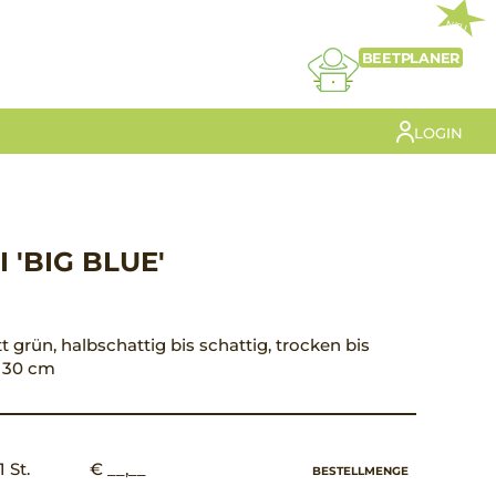
NEU
BEETPLANER
LOGIN
 'BIG BLUE'
att grün, halbschattig bis schattig, trocken bis
d 30 cm
1 St.
€ __,__
BESTELLMENGE