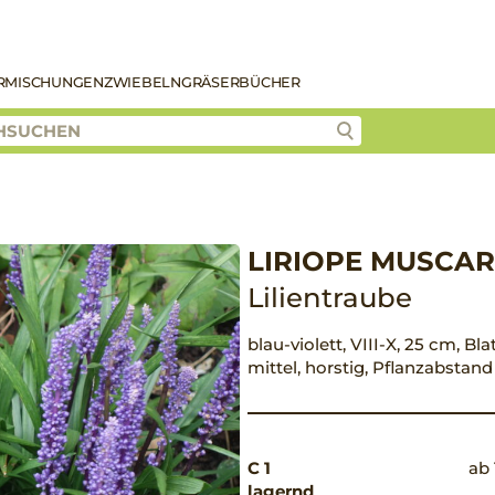
R
MISCHUNGEN
ZWIEBELN
GRÄSER
BÜCHER
LIRIOPE MUSCARI
Lilientraube
blau-violett, VIII-X, 25 cm, Bl
mittel, horstig, Pflanzabstan
C 1
ab 
lagernd