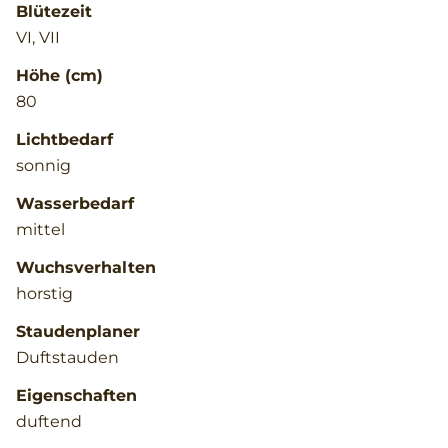
Blütezeit
VI, VII
Höhe (cm)
80
Lichtbedarf
sonnig
Wasserbedarf
mittel
Wuchsverhalten
horstig
Staudenplaner
Duftstauden
Eigenschaften
duftend