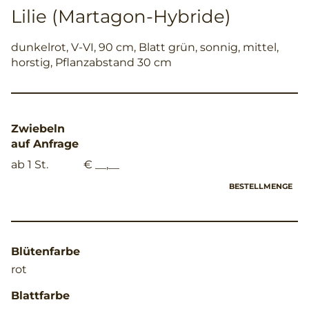
Lilie (Martagon-Hybride)
dunkelrot, V-VI, 90 cm, Blatt grün, sonnig, mittel,
horstig, Pflanzabstand 30 cm
Zwiebeln
auf Anfrage
ab 1 St.
€ __,__
BESTELLMENGE
Blütenfarbe
rot
Blattfarbe