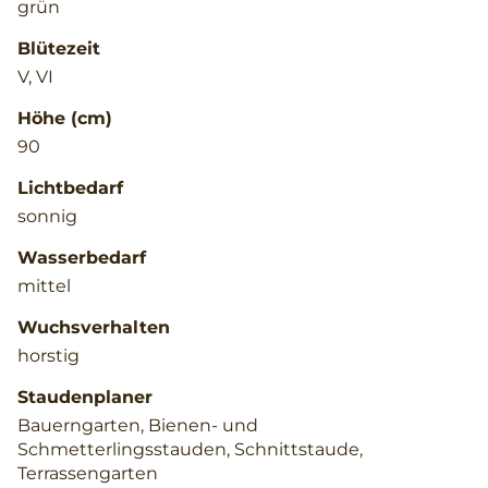
grün
Blütezeit
V, VI
Höhe (cm)
90
Lichtbedarf
sonnig
Wasserbedarf
mittel
Wuchsverhalten
horstig
Staudenplaner
Bauerngarten, Bienen- und
Schmetterlingsstauden, Schnittstaude,
Terrassengarten