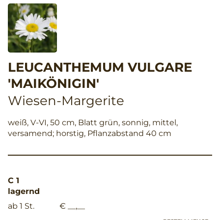
LEUCANTHEMUM VULGARE
'MAIKÖNIGIN'
Wiesen-Margerite
weiß, V-VI, 50 cm, Blatt grün, sonnig, mittel,
versamend; horstig, Pflanzabstand 40 cm
C 1
lagernd
ab 1 St.
€ __,__