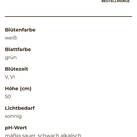
BESTELLMENGE
Blütenfarbe
weiß
Blattfarbe
grün
Blütezeit
V, VI
Höhe (cm)
50
Lichtbedarf
sonnig
pH-Wert
mäßig sauer, schwach alkalisch