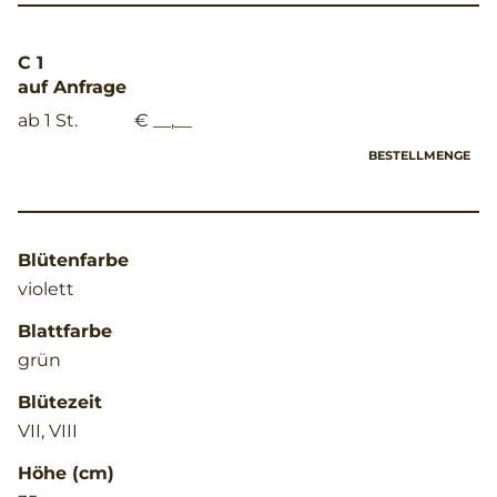
C 1
auf Anfrage
ab 1 St.
€ __,__
BESTELLMENGE
Blütenfarbe
violett
Blattfarbe
grün
Blütezeit
VII, VIII
Höhe (cm)