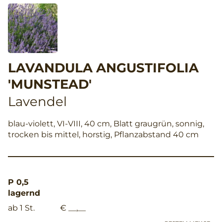
LAVANDULA ANGUSTIFOLIA
'MUNSTEAD'
Lavendel
blau-violett, VI-VIII, 40 cm, Blatt graugrün, sonnig,
trocken bis mittel, horstig, Pflanzabstand 40 cm
P 0,5
lagernd
ab 1 St.
€ __,__