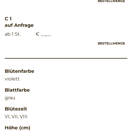
BESTELLMENGE
C 1
auf Anfrage
ab 1 St.
€ __,__
BESTELLMENGE
Blütenfarbe
violett
Blattfarbe
grau
Blütezeit
VI, VII, VIII
Höhe (cm)