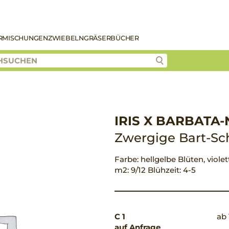
R
MISCHUNGEN
ZWIEBELN
GRÄSER
BÜCHER
IRIS X BARBATA-
Zwergige Bart-Sch
Farbe: hellgelbe Blüten, viole
m2: 9/12 Blühzeit: 4-5
C 1
ab 
auf Anfrage