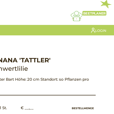
NEU
BEETPLANER
LOGIN
NANA 'TATTLER'
wertlilie
tter Bart Höhe: 20 cm Standort: so Pflanzen pro
1 St.
€ __,__
BESTELLMENGE