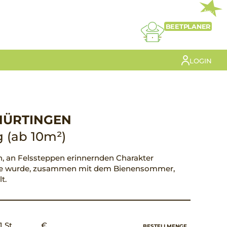
NEU
BEETPLANER
LOGIN
NÜRTINGEN
 (ab 10m²)
n, an Felssteppen erinnernden Charakter
Sie wurde, zusammen mit dem Bienensommer,
t.
1 St.
€ __,__
BESTELLMENGE