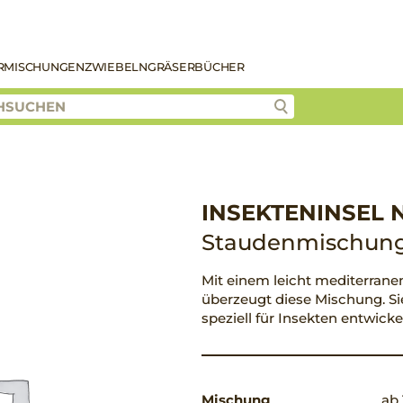
R
MISCHUNGEN
ZWIEBELN
GRÄSER
BÜCHER
INSEKTENINSEL 
Staudenmischung
Mit einem leicht mediterrane
überzeugt diese Mischung. 
speziell für Insekten entwickel
Mischung
ab 