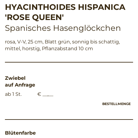
HYACINTHOIDES HISPANICA
'ROSE QUEEN'
Spanisches Hasenglöckchen
rosa, V-V, 25 cm, Blatt grün, sonnig bis schattig,
mittel, horstig, Pflanzabstand 10 cm
Zwiebel
auf Anfrage
ab 1 St.
€ __,__
BESTELLMENGE
Blütenfarbe