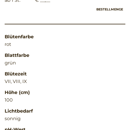
ab 1 St.
€ __,__
BESTELLMENGE
Blütenfarbe
rot
Blattfarbe
grün
Blütezeit
VII, VIII, IX
Höhe (cm)
100
Lichtbedarf
sonnig
pH-Wert