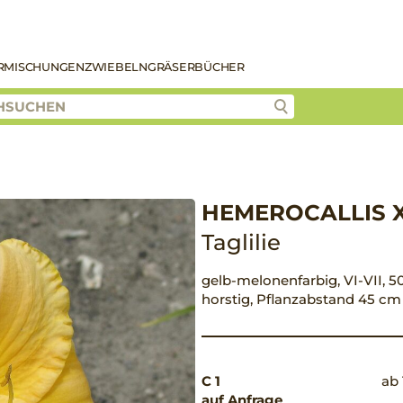
R
MISCHUNGEN
ZWIEBELN
GRÄSER
BÜCHER
HEMEROCALLIS X 
Taglilie
gelb-melonenfarbig, VI-VII, 50
horstig, Pflanzabstand 45 cm
C 1
ab 
auf Anfrage