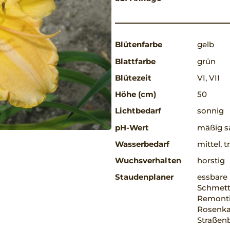
Blütenfarbe
gelb
Blattfarbe
grün
Blütezeit
VI, VII
Höhe (cm)
50
Lichtbedarf
sonnig
pH-Wert
mäßig sa
Wasserbedarf
mittel, 
Wuchsverhalten
horstig
Staudenplaner
essbare 
Schmett
Remonti
Rosenkav
Straßenb