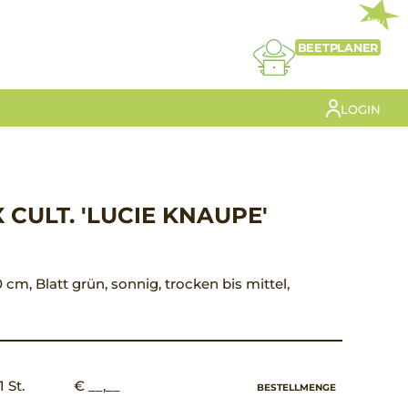
NEU
BEETPLANER
LOGIN
CULT. 'LUCIE KNAUPE'
 cm, Blatt grün, sonnig, trocken bis mittel,
1 St.
€ __,__
BESTELLMENGE