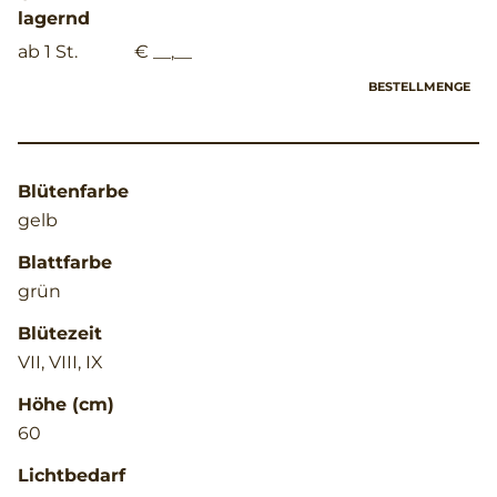
lagernd
ab 1 St.
€ __,__
BESTELLMENGE
Blütenfarbe
gelb
Blattfarbe
grün
Blütezeit
VII, VIII, IX
Höhe (cm)
60
Lichtbedarf