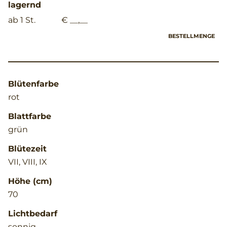
lagernd
ab 1 St.
€ __,__
BESTELLMENGE
Blütenfarbe
rot
Blattfarbe
grün
Blütezeit
VII, VIII, IX
Höhe (cm)
70
Lichtbedarf
sonnig