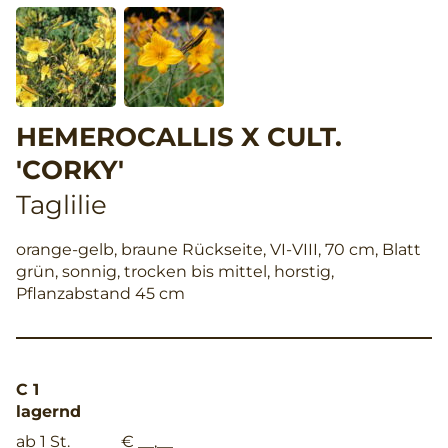
HEMEROCALLIS X CULT.
'CORKY'
Taglilie
orange-gelb, braune Rückseite, VI-VIII, 70 cm, Blatt
grün, sonnig, trocken bis mittel, horstig,
Pflanzabstand 45 cm
C 1
lagernd
ab 1 St.
€ __,__