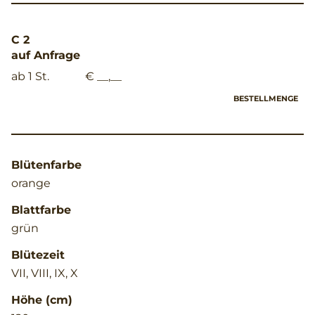
C 2
auf Anfrage
ab 1 St.
€ __,__
BESTELLMENGE
Blütenfarbe
orange
Blattfarbe
grün
Blütezeit
VII, VIII, IX, X
Höhe (cm)