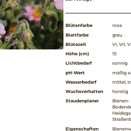
Blütenfarbe
rosa
Blattfarbe
grau
Blütezeit
VI, VII, V
Höhe (cm)
15
Lichtbedarf
sonnig
pH-Wert
mäßig sa
Wasserbedarf
mittel, 
Wuchsverhalten
horstig
Staudenplaner
Bienen-
Bodendec
Heidega
Straßen
Eigenschaften
Bienenwe