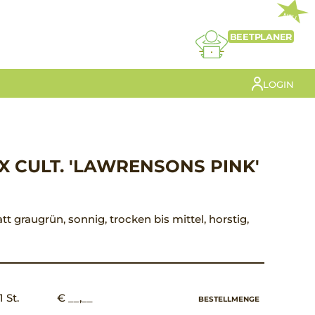
NEU
BEETPLANER
LOGIN
 CULT. 'LAWRENSONS PINK'
att graugrün, sonnig, trocken bis mittel, horstig,
1 St.
€ __,__
BESTELLMENGE