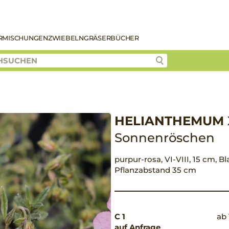
R
MISCHUNGEN
ZWIEBELN
GRÄSER
BÜCHER
HELIANTHEMUM X
Sonnenröschen
purpur-rosa, VI-VIII, 15 cm, Bl
Pflanzabstand 35 cm
C 1
ab 
auf Anfrage