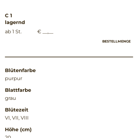
C 1
lagernd
ab 1 St.
€ __,__
BESTELLMENGE
Blütenfarbe
purpur
Blattfarbe
grau
Blütezeit
VI, VII, VIII
Höhe (cm)
20