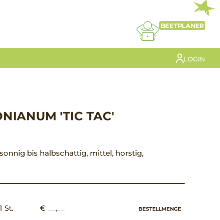
NEU
BEETPLANER
LOGIN
NIANUM 'TIC TAC'
 sonnig bis halbschattig, mittel, horstig,
1 St.
€ __,__
BESTELLMENGE