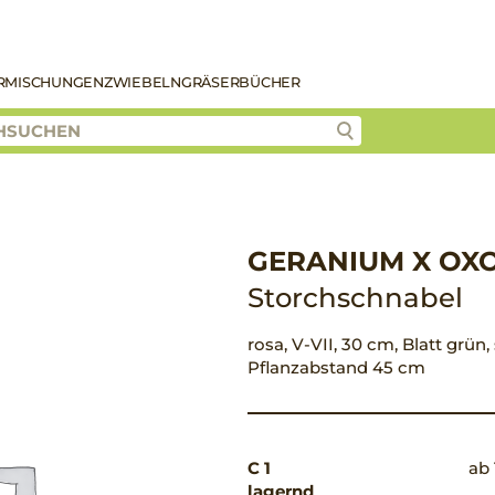
R
MISCHUNGEN
ZWIEBELN
GRÄSER
BÜCHER
GERANIUM X OXO
Storchschnabel
rosa, V-VII, 30 cm, Blatt grün,
Pflanzabstand 45 cm
C 1
ab 
lagernd