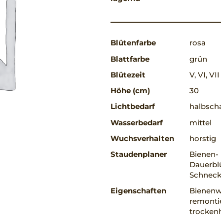
Blütenfarbe
rosa
Blattfarbe
grün
Blütezeit
V, VI, VII
Höhe (cm)
30
Lichtbedarf
halbscha
Wasserbedarf
mittel
Wuchsverhalten
horstig
Staudenplaner
Bienen-
Dauerbl
Schneck
Eigenschaften
Bienenw
remontie
trockenh