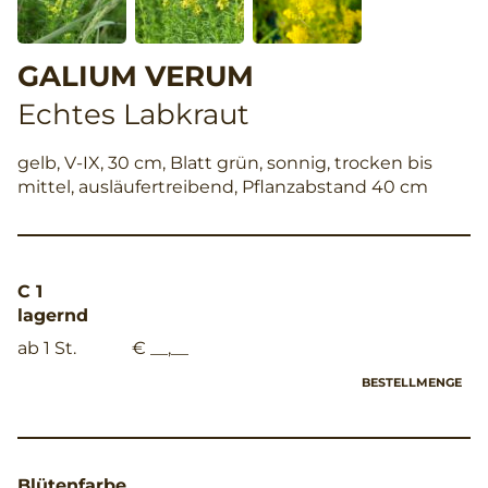
GALIUM VERUM
Echtes Labkraut
gelb, V-IX, 30 cm, Blatt grün, sonnig, trocken bis
mittel, ausläufertreibend, Pflanzabstand 40 cm
C 1
lagernd
ab 1 St.
€ __,__
BESTELLMENGE
Blütenfarbe