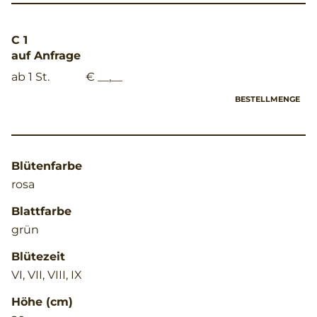
C 1
auf Anfrage
ab 1 St.
€ __,__
BESTELLMENGE
Blütenfarbe
rosa
Blattfarbe
grün
Blütezeit
VI, VII, VIII, IX
Höhe (cm)