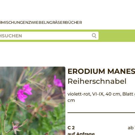
R
MISCHUNGEN
ZWIEBELN
GRÄSER
BÜCHER
ERODIUM MANES
Reiherschnabel
violett-rot, VI-IX, 40 cm, Blat
cm
C 2
ab 
auf Anfrage