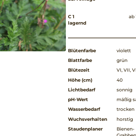
C 1
ab 
lagernd
Blütenfarbe
violett
Blattfarbe
grün
Blütezeit
VI, VII, V
Höhe (cm)
40
Lichtbedarf
sonnig
pH-Wert
mäßig sa
Wasserbedarf
trocken
Wuchsverhalten
horstig
Staudenplaner
Bienen-
Grabbepf