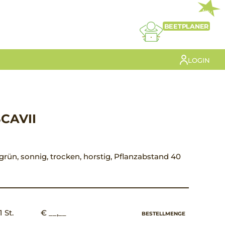
NEU
BEETPLANER
LOGIN
CAVII
t grün, sonnig, trocken, horstig, Pflanzabstand 40
1 St.
€ __,__
BESTELLMENGE