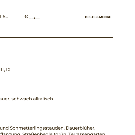
1 St.
€ __,__
BESTELLMENGE
III, IX
uer, schwach alkalisch
 und Schmetterlingsstauden, Dauerblüher,
lanzung, Straßenbegleitgrün, Terrassengarten