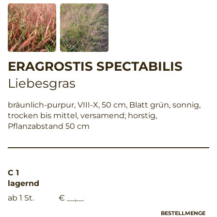
ERAGROSTIS SPECTABILIS
Liebesgras
bräunlich-purpur, VIII-X, 50 cm, Blatt grün, sonnig,
trocken bis mittel, versamend; horstig,
Pflanzabstand 50 cm
C 1
lagernd
ab 1 St.
€ __,__
BESTELLMENGE