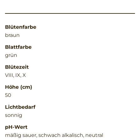
Blütenfarbe
braun
Blattfarbe
grün
Blütezeit
VIII, IX, X
Höhe (cm)
50
Lichtbedarf
sonnig
pH-Wert
mäßig sauer, schwach alkalisch, neutral