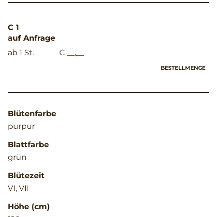
C 1
auf Anfrage
ab 1 St.
€ __,__
BESTELLMENGE
Blütenfarbe
purpur
Blattfarbe
grün
Blütezeit
VI, VII
Höhe (cm)