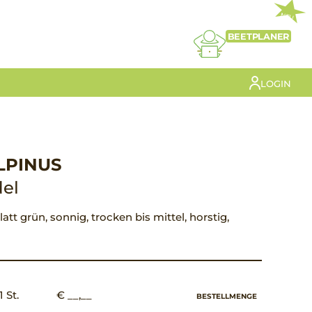
NEU
BEETPLANER
LOGIN
LPINUS
el
latt grün, sonnig, trocken bis mittel, horstig,
1 St.
€ __,__
BESTELLMENGE