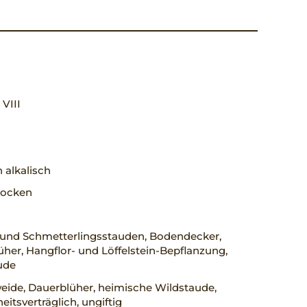
, VIII
 alkalisch
trocken
 und Schmetterlingsstauden, Bodendecker,
her, Hangflor- und Löffelstein-Bepflanzung,
ude
eide, Dauerblüher, heimische Wildstaude,
eitsverträglich, ungiftig