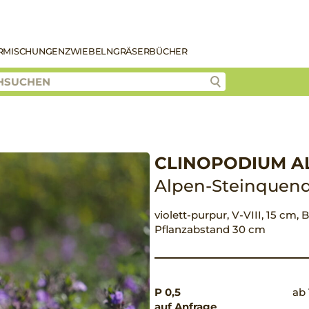
R
MISCHUNGEN
ZWIEBELN
GRÄSER
BÜCHER
CLINOPODIUM A
Alpen-Steinquend
violett-purpur, V-VIII, 15 cm, B
Pflanzabstand 30 cm
P 0,5
ab 
auf Anfrage