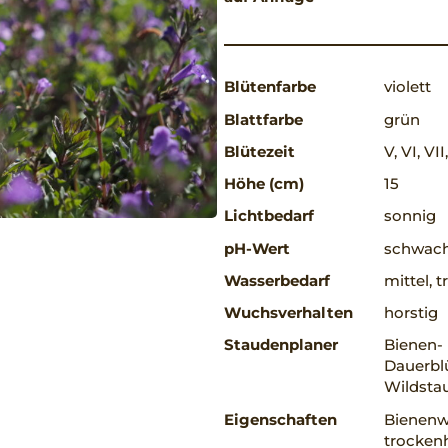
Blütenfarbe
violett
Blattfarbe
grün
Blütezeit
V, VI, VII
Höhe (cm)
15
Lichtbedarf
sonnig
pH-Wert
schwach
Wasserbedarf
mittel, 
Wuchsverhalten
horstig
Staudenplaner
Bienen-
Dauerblü
Wildsta
Eigenschaften
Bienenw
trockenh