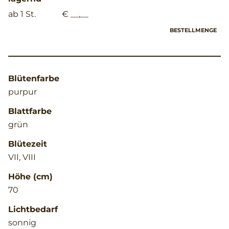
ab 1 St.
€ __,__
BESTELLMENGE
Blütenfarbe
purpur
Blattfarbe
grün
Blütezeit
VII, VIII
Höhe (cm)
70
Lichtbedarf
sonnig