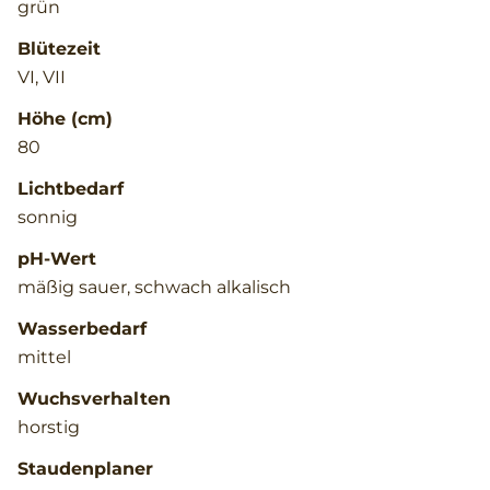
grün
Blütezeit
VI, VII
Höhe (cm)
80
Lichtbedarf
sonnig
pH-Wert
mäßig sauer, schwach alkalisch
Wasserbedarf
mittel
Wuchsverhalten
horstig
Staudenplaner