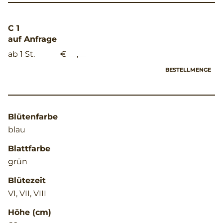
C 1
auf Anfrage
ab 1 St.
€ __,__
BESTELLMENGE
Blütenfarbe
blau
Blattfarbe
grün
Blütezeit
VI, VII, VIII
Höhe (cm)