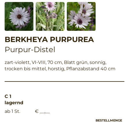
BERKHEYA PURPUREA
Purpur-Distel
zart-violett, VI-VIII, 70 cm, Blatt grün, sonnig,
trocken bis mittel, horstig, Pflanzabstand 40 cm
C 1
lagernd
ab 1 St.
€ __,__
BESTELLMENGE