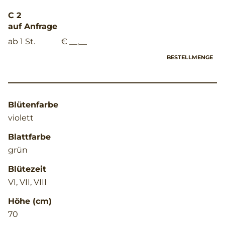
C 2
auf Anfrage
ab 1 St.
€ __,__
BESTELLMENGE
Blütenfarbe
violett
Blattfarbe
grün
Blütezeit
VI, VII, VIII
Höhe (cm)
70