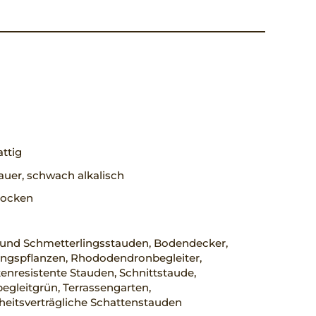
ttig
uer, schwach alkalisch
trocken
 und Schmetterlingsstauden, Bodendecker,
ungspflanzen, Rhododendronbegleiter,
nresistente Stauden, Schnittstaude,
egleitgrün, Terrassengarten,
heitsverträgliche Schattenstauden