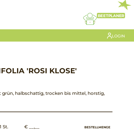
NEU
BEETPLANER
LOGIN
FOLIA 'ROSI KLOSE'
 grün, halbschattig, trocken bis mittel, horstig,
1 St.
€ __,__
BESTELLMENGE