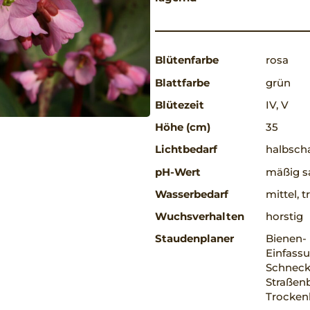
Blütenfarbe
rosa
Blattfarbe
grün
Blütezeit
IV, V
Höhe (cm)
35
Lichtbedarf
halbscha
pH-Wert
mäßig sa
Wasserbedarf
mittel, 
Wuchsverhalten
horstig
Staudenplaner
Bienen-
Einfass
Schnecke
Straßenb
Trocken