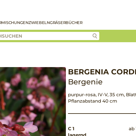
R
MISCHUNGEN
ZWIEBELN
GRÄSER
BÜCHER
BERGENIA CORDI
Bergenie
purpur-rosa, IV-V, 35 cm, Blatt
Pflanzabstand 40 cm
C 1
ab 
lagernd