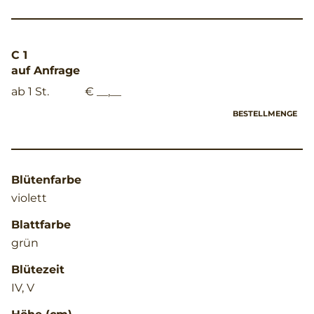
C 1
auf Anfrage
ab 1 St.
€ __,__
BESTELLMENGE
Blütenfarbe
violett
Blattfarbe
grün
Blütezeit
IV, V