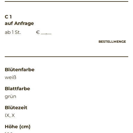
C 1
auf Anfrage
ab 1 St.
€ __,__
BESTELLMENGE
Blütenfarbe
weiß
Blattfarbe
grün
Blütezeit
IX, X
Höhe (cm)