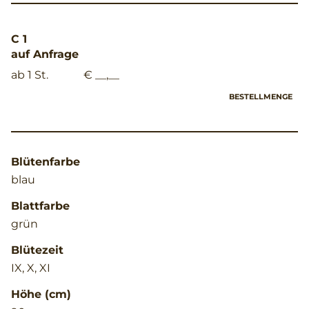
C 1
auf Anfrage
ab 1 St.
€ __,__
BESTELLMENGE
Blütenfarbe
blau
Blattfarbe
grün
Blütezeit
IX, X, XI
Höhe (cm)