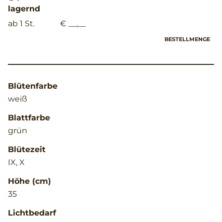
lagernd
ab 1 St.
€ __,__
BESTELLMENGE
Blütenfarbe
weiß
Blattfarbe
grün
Blütezeit
IX, X
Höhe (cm)
35
Lichtbedarf