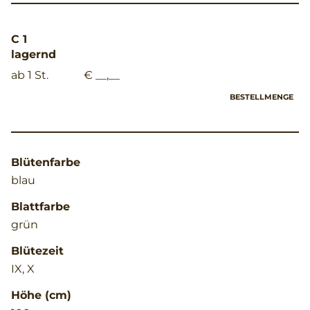
C 1
lagernd
ab 1 St.
€ __,__
BESTELLMENGE
Blütenfarbe
blau
Blattfarbe
grün
Blütezeit
IX, X
Höhe (cm)