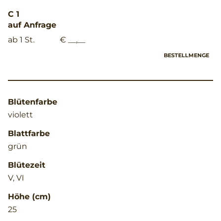
C 1
auf Anfrage
ab 1 St.
€ __,__
BESTELLMENGE
Blütenfarbe
violett
Blattfarbe
grün
Blütezeit
V, VI
Höhe (cm)
25