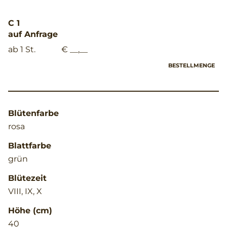
C 1
auf Anfrage
ab 1 St.
€ __,__
BESTELLMENGE
Blütenfarbe
rosa
Blattfarbe
grün
Blütezeit
VIII, IX, X
Höhe (cm)
40