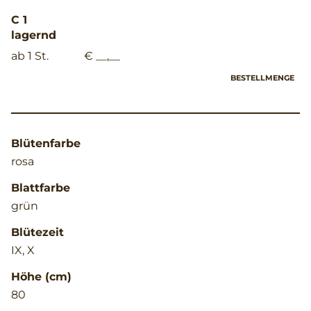
C 1
lagernd
ab 1 St.
€ __,__
BESTELLMENGE
Blütenfarbe
rosa
Blattfarbe
grün
Blütezeit
IX, X
Höhe (cm)
80