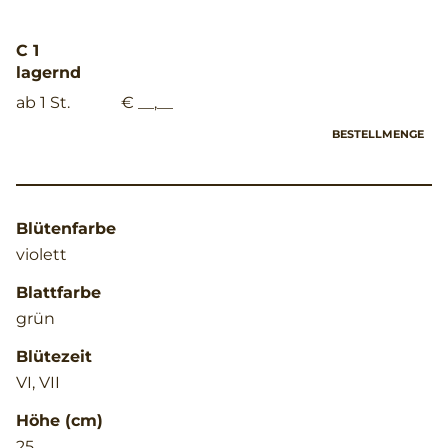
C 1
lagernd
ab 1 St.
€ __,__
BESTELLMENGE
Blütenfarbe
violett
Blattfarbe
grün
Blütezeit
VI, VII
Höhe (cm)
25