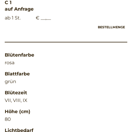
C 1
auf Anfrage
ab 1 St.
€ __,__
BESTELLMENGE
Blütenfarbe
rosa
Blattfarbe
grün
Blütezeit
VII, VIII, IX
Höhe (cm)
80
Lichtbedarf