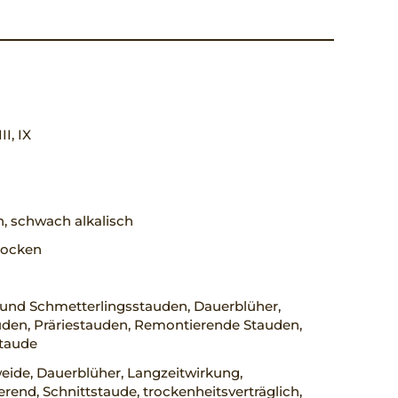
III, IX
h, schwach alkalisch
trocken
 und Schmetterlingsstauden, Dauerblüher,
uden, Präriestauden, Remontierende Stauden,
staude
eide, Dauerblüher, Langzeitwirkung,
rend, Schnittstaude, trockenheitsverträglich,