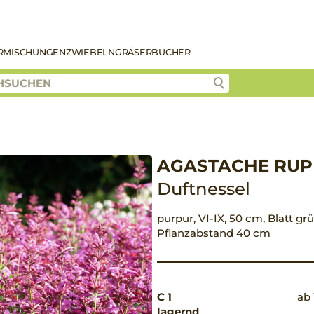
R
MISCHUNGEN
ZWIEBELN
GRÄSER
BÜCHER
AGASTACHE RUPES
Duftnessel
purpur, VI-IX, 50 cm, Blatt grü
Pflanzabstand 40 cm
C 1
ab 
lagernd