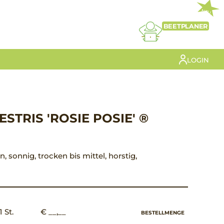
NEU
BEETPLANER
LOGIN
TRIS 'ROSIE POSIE' ®
n, sonnig, trocken bis mittel, horstig,
1 St.
€ __,__
BESTELLMENGE