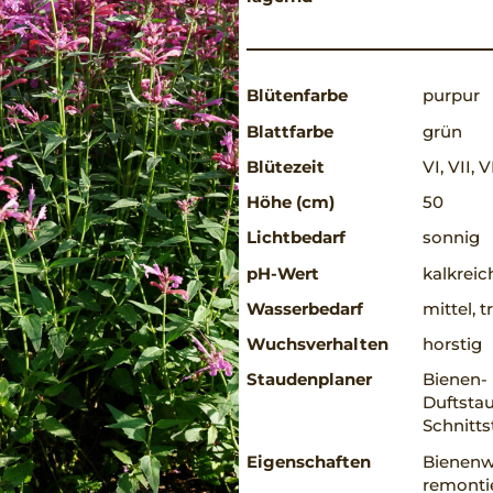
Blütenfarbe
purpur
Blattfarbe
grün
Blütezeit
VI, VII, V
Höhe (cm)
50
Lichtbedarf
sonnig
pH-Wert
kalkreic
Wasserbedarf
mittel, 
Wuchsverhalten
horstig
Staudenplaner
Bienen-
Duftsta
Schnitt
Eigenschaften
Bienenw
remontie