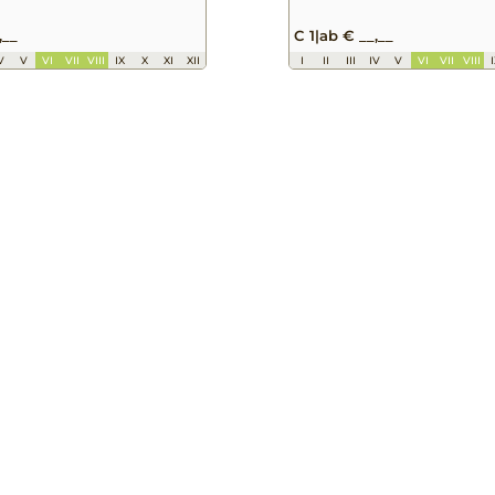
,__
C 1
|
ab € __,__
V
V
VI
VII
VIII
IX
X
XI
XII
I
II
III
IV
V
VI
VII
VIII