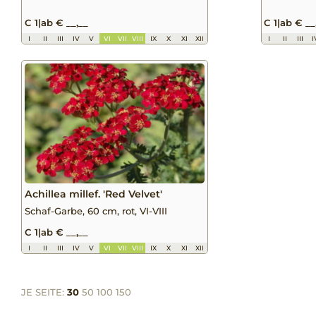
C 1
|
ab € __,__
C 1
|
ab € __
I
II
III
IV
V
VI
VII
VIII
IX
X
XI
XII
I
II
III
I
Achillea millef. 'Red Velvet'
Schaf-Garbe, 60 cm, rot, VI-VIII
C 1
|
ab € __,__
I
II
III
IV
V
VI
VII
VIII
IX
X
XI
XII
JE SEITE:
30
50
100
150