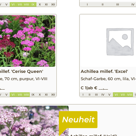
V
V
VI
VII
VIII
IX
X
XI
XII
I
II
III
IV
illef. 'Cerise Queen'
Achillea millef. 'Excel'
, 70 cm, purpur, VI-VIII
Schaf-Garbe, 60 cm, lila, VI-
,__
C 1
|
ab € __,__
V
V
VI
VII
VIII
IX
X
XI
XII
I
II
III
IV
V
VI
VII
VIII