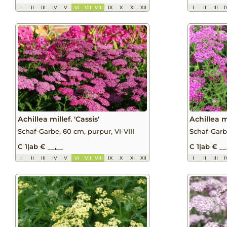
I
II
III
IV
V
VI
VII
VIII
IX
X
XI
XII
I
II
III
I
Achillea millef. 'Cassis'
Achillea m
Schaf-Garbe, 60 cm, purpur, VI-VIII
Schaf-Garbe
C 1
|
ab € __,__
C 1
|
ab € __
I
II
III
IV
V
VI
VII
VIII
IX
X
XI
XII
I
II
III
I