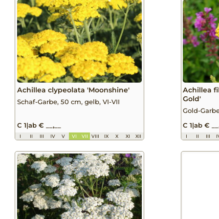
Achillea clypeolata 'Moonshine'
Achillea f
Gold'
Schaf-Garbe, 50 cm, gelb, VI-VII
Gold-Garbe,
C 1
|
ab € __,__
C 1
|
ab € __
I
II
III
IV
V
VI
VII
VIII
IX
X
XI
XII
I
II
III
I