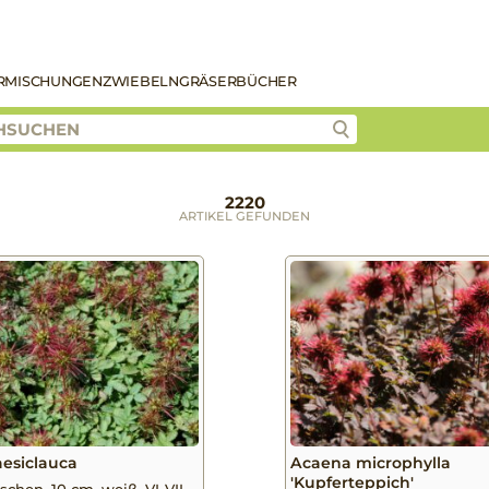
R
MISCHUNGEN
ZWIEBELN
GRÄSER
BÜCHER
2220
ARTIKEL GEFUNDEN
esiclauca
Acaena microphylla
'Kupferteppich'
schen, 10 cm, weiß, VI-VII