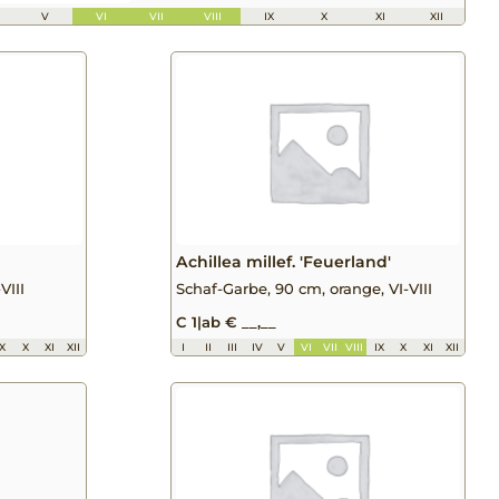
V
VI
VII
VIII
IX
X
XI
XII
Achillea millef. 'Feuerland'
VIII
Schaf-Garbe, 90 cm, orange, VI-VIII
C 1
|
ab € __,__
IX
X
XI
XII
I
II
III
IV
V
VI
VII
VIII
IX
X
XI
XII