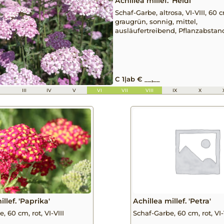
Achillea millef. 'Heidi'
Schaf-Garbe, altrosa, VI-VIII, 60 c
graugrün, sonnig, mittel,
ausläufertreibend, Pflanzabsta
C 1
|
ab € __,__
I
III
IV
V
VI
VII
VIII
IX
X
illef. 'Paprika'
Achillea millef. 'Petra'
, 60 cm, rot, VI-VIII
Schaf-Garbe, 60 cm, rot, VI-