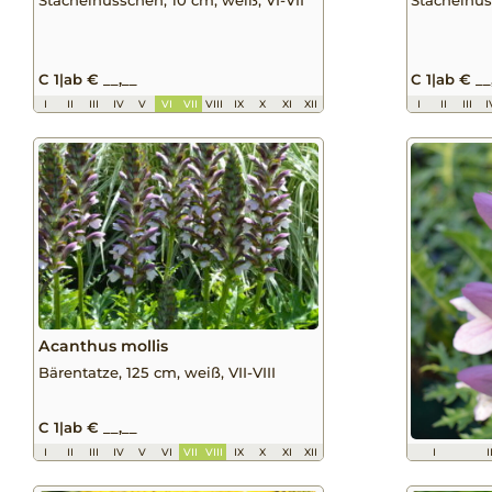
C 1
|
ab € __,__
C 1
|
ab € __
I
II
III
IV
V
VI
VII
VIII
IX
X
XI
XII
I
II
III
I
Acanthus mollis
Bärentatze, 125 cm, weiß, VII-VIII
C 1
|
ab € __,__
I
II
III
IV
V
VI
VII
VIII
IX
X
XI
XII
I
I