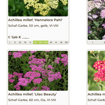
Achillea millef. 'Hannelore Pahl'
Schaf-Garbe, 50 cm, gelb, VI-VIII
C 1
|
ab € __,__
I
II
III
IV
V
VI
VII
VIII
IX
X
XI
XII
I
I
Achillea millef. 'Lilac Beauty'
Achillea m
Schaf-Garbe, 60 cm, lila, VI-VIII
Schaf-Garbe