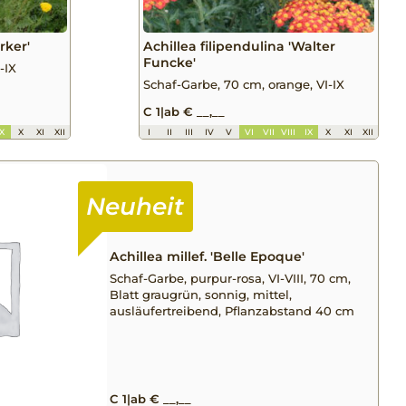
rker'
Achillea filipendulina 'Walter
Funcke'
-IX
Schaf-Garbe, 70 cm, orange, VI-IX
C 1
|
ab € __,__
IX
X
XI
XII
I
II
III
IV
V
VI
VII
VIII
IX
X
XI
XII
Achillea millef. 'Belle Epoque'
Schaf-Garbe, purpur-rosa, VI-VIII, 70 cm,
Blatt graugrün, sonnig, mittel,
ausläufertreibend, Pflanzabstand 40 cm
C 1
|
ab € __,__