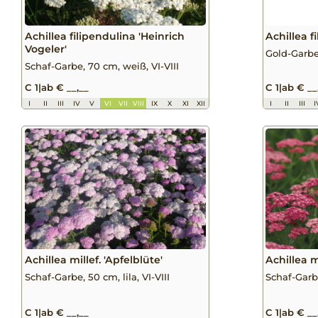
Achillea filipendulina 'Heinrich
Achillea f
Vogeler'
Gold-Garbe,
Schaf-Garbe, 70 cm, weiß, VI-VIII
C 1
|
ab € __,__
C 1
|
ab € __
I
II
III
IV
V
VI
VII
VIII
IX
X
XI
XII
I
II
III
I
Achillea millef. 'Apfelblüte'
Achillea m
Schaf-Garbe, 50 cm, lila, VI-VIII
Schaf-Garbe
C 1
|
ab € __,__
C 1
|
ab € __