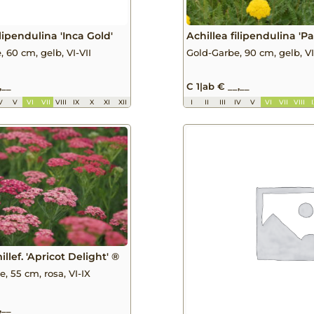
ilipendulina 'Inca Gold'
Achillea filipendulina 'Pa
 60 cm, gelb, VI-VII
Gold-Garbe, 90 cm, gelb, VI
,__
C 1
|
ab € __,__
V
V
VI
VII
VIII
IX
X
XI
XII
I
II
III
IV
V
VI
VII
VIII
illef. 'Apricot Delight' ®
, 55 cm, rosa, VI-IX
,__