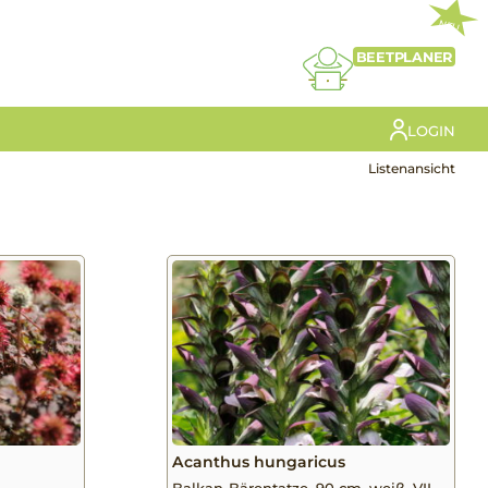
NEU
BEETPLANER
LOGIN
Listenansicht
Acanthus hungaricus
Balkan-Bärentatze, 90 cm, weiß, VII-