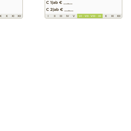
C 1
|
ab € __,__
C 2
|
ab € __,__
IX
X
XI
XII
I
II
III
IV
V
VI
VII
VIII
IX
X
XI
XII