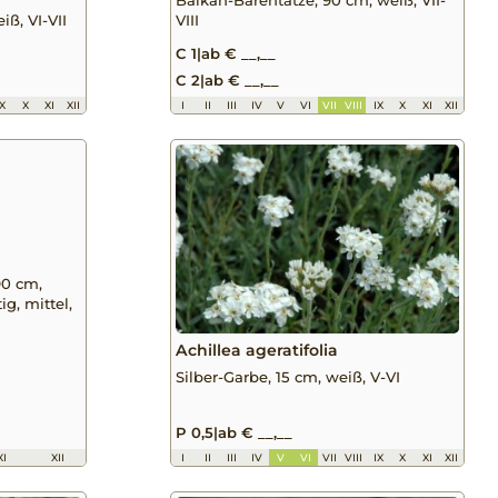
ß, VI-VII
VIII
C 1
|
ab € __,__
C 2
|
ab € __,__
IX
X
XI
XII
I
II
III
IV
V
VI
VII
VIII
IX
X
XI
XII
 90 cm,
ig, mittel,
Achillea ageratifolia
Silber-Garbe, 15 cm, weiß, V-VI
P 0,5
|
ab € __,__
XI
XII
I
II
III
IV
V
VI
VII
VIII
IX
X
XI
XII