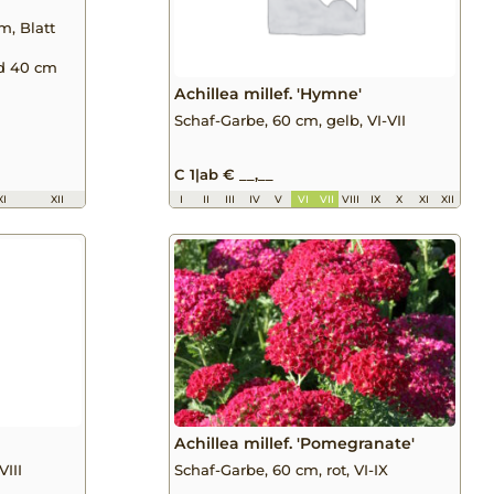
m, Blatt
nd 40 cm
Achillea millef. 'Hymne'
Schaf-Garbe, 60 cm, gelb, VI-VII
C 1
|
ab € __,__
XI
XII
I
II
III
IV
V
VI
VII
VIII
IX
X
XI
XII
Achillea millef. 'Pomegranate'
VIII
Schaf-Garbe, 60 cm, rot, VI-IX