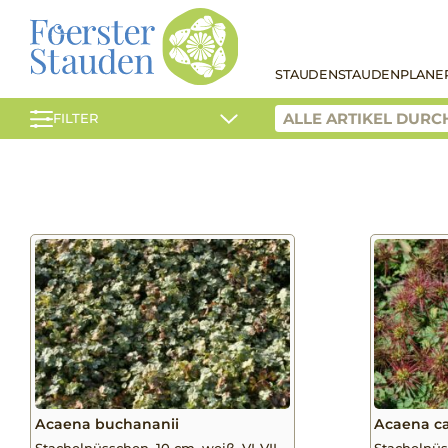
STAUDEN
STAUDENPLANE
FILTER
Acaena buchananii
Acaena ca
Stachelnüsschen, 10 cm, weiß, VI-VII
Stachelnüs