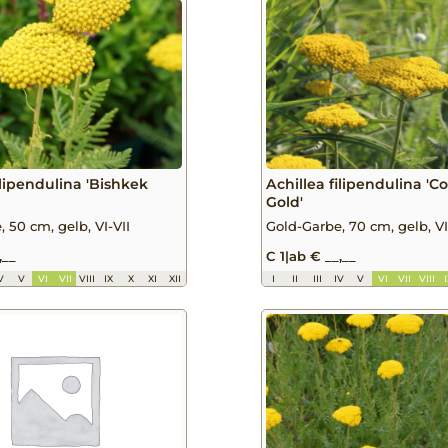
ilipendulina 'Bishkek
Achillea filipendulina 'C
Gold'
 50 cm, gelb, VI-VII
Gold-Garbe, 70 cm, gelb, VI
,__
C 1
|
ab € __,__
V
V
VI
VII
VIII
IX
X
XI
XII
I
II
III
IV
V
VI
VII
VIII