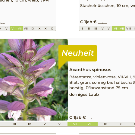
Stachelnüsschen, 10 cm, wei
,__
C 1
|
ab € __,__
V
V
VI
VII
VIII
IX
X
XI
XII
I
II
III
IV
V
VI
VII
VIII
Acanthus spinosus
Bärentatze, violett-rosa, VII-VIII,
Blatt grün, sonnig bis halbschatt
horstig, Pflanzabstand 75 cm
dorniges Laub
C 1
|
ab € __,__
I
III
IV
V
VI
VII
VIII
IX
X