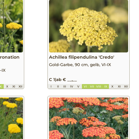
oronation
Achillea filipendulina 'Credo'
Gold-Garbe, 90 cm, gelb, VI-IX
-IX
C 1
|
ab € __,__
IX
X
XI
XII
I
II
III
IV
V
VI
VII
VIII
IX
X
XI
XII