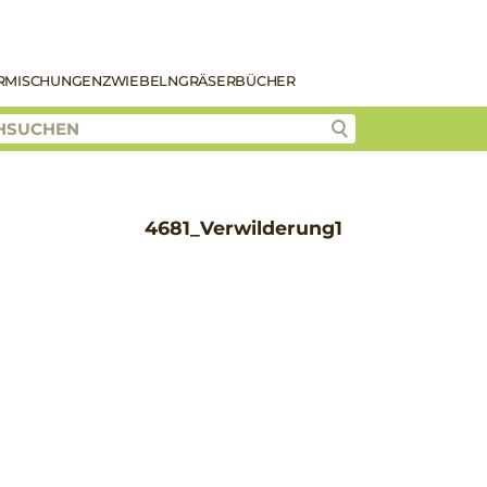
R
MISCHUNGEN
ZWIEBELN
GRÄSER
BÜCHER
4681_Verwilderung1